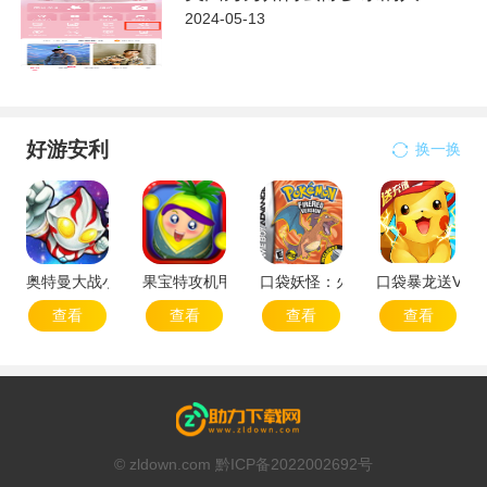
2024-05-13
好游安利
换一换
奥特曼大战小怪兽
果宝特攻机甲英雄
口袋妖怪：火红802 2.1汉化版
口袋暴龙送VIP
查看
查看
查看
查看
© zldown.com 黔ICP备2022002692号