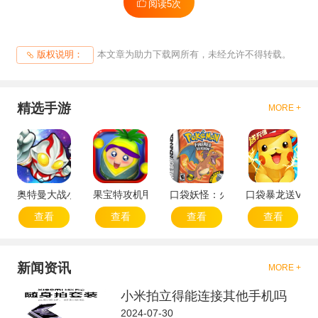
阅读
5次
本文章为助力下载网所有，未经允许不得转载。
版权说明：
精选手游
MORE +
奥特曼大战小怪兽
果宝特攻机甲英雄
口袋妖怪：火红802 2.1汉化版
口袋暴龙送VIP
查看
查看
查看
查看
新闻资讯
MORE +
小米拍立得能连接其他手机吗
2024-07-30