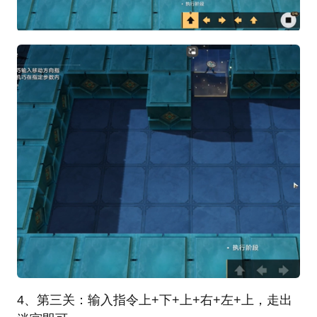
4、第三关：输入指令上+下+上+右+左+上，走出