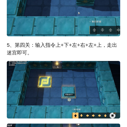
5、第四关：输入指令上+下+左+右+左+上，走出
迷宫即可。