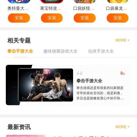
奥特曼大战小怪兽
果宝特攻机甲英雄
口袋妖怪：火红802 2.1汉化版
口袋暴龙送VIP18手机版
安装
安装
安装
安装
相关专题
MORE +
拳击手游大全
趣味烧脑游戏大全
仙侠手游大全
0
款
拳击手游大全
拳击游戏还是有很多的玩家都是
非常的喜欢尝试的，很是刺激，
并且也是能够发泄心中的不快
吧，现在市面上是有很多的类型
的拳击的游戏，这些游戏一般都
是一些格斗的游戏，其实是非常
的有趣，也是相当的刺激的，游
戏中是有一些不同的场景都是能
最新资讯
MORE +
够去进行体验的，我们也是能够
去刺激的进行对战的，小编现在