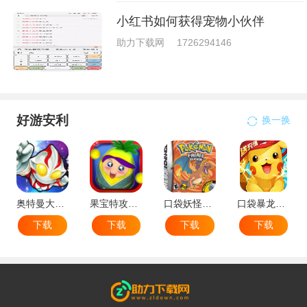
小红书如何获得宠物小伙伴
助力下载网
1726294146
好游安利
换一换
奥特曼大战小怪兽
果宝特攻机甲英雄
口袋妖怪：火红802 2.1汉化版
口袋暴龙送VIP18手机版
下载
下载
下载
下载