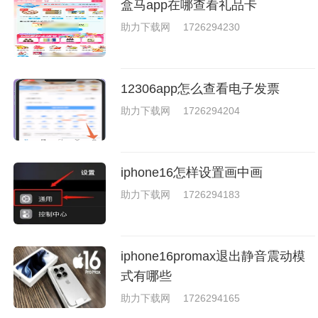
盒马app在哪查看礼品卡
就是收集了一些有意思的拳击游
戏，相信你们一定会喜欢的。
助力下载网
1726294230
12306app怎么查看电子发票
助力下载网
1726294204
iphone16怎样设置画中画
助力下载网
1726294183
iphone16promax退出静音震动模
式有哪些
助力下载网
1726294165