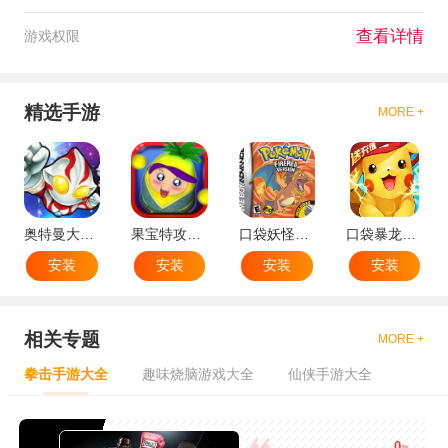
查看详情
游戏权限
精选手游
MORE +
奥特曼大战小怪兽
果宝特攻机甲英雄
口袋妖怪：火红802 2.1汉化版
口袋暴龙送VIP18手机版
安装
安装
安装
安装
相关专题
MORE +
拳击手游大全
趣味烧脑游戏大全
仙侠手游大全
0