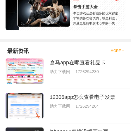
款
拳击手游大全
拳击游戏还是有很多的玩家都是
非常的喜欢尝试的，很是刺激，
并且也是能够发泄心中的不快
吧，现在市面上是有很多的类型
的拳击的游戏，这些游戏一般都
是一些格斗的游戏，其实是非常
的有趣，也是相当的刺激的，游
戏中是有一些不同的场景都是能
最新资讯
MORE +
够去进行体验的，我们也是能够
去刺激的进行对战的，小编现在
盒马app在哪查看礼品卡
就是收集了一些有意思的拳击游
戏，相信你们一定会喜欢的。
助力下载网
1726294230
12306app怎么查看电子发票
助力下载网
1726294204