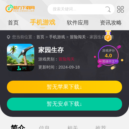
搜索关键词...
手机游戏
首页
软件应用
资讯攻略
您当前位置：
首页
>
手机游戏
>
冒险闯关
- 家园生存详情
家园生存
游戏评分
4.0
游戏类别：
冒险闯关
简体中文
更新时间：2024-09-18
3℃
暂无苹果下载↓
暂无安卓下载↓
简介
信息
相关
推荐