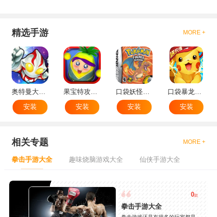
精选手游
MORE +
奥特曼大战小怪兽
果宝特攻机甲英雄
口袋妖怪：火红802 2.1汉化版
口袋暴龙送VIP18手机版
安装
安装
安装
安装
相关专题
MORE +
拳击手游大全
趣味烧脑游戏大全
仙侠手游大全
0
款
拳击手游大全