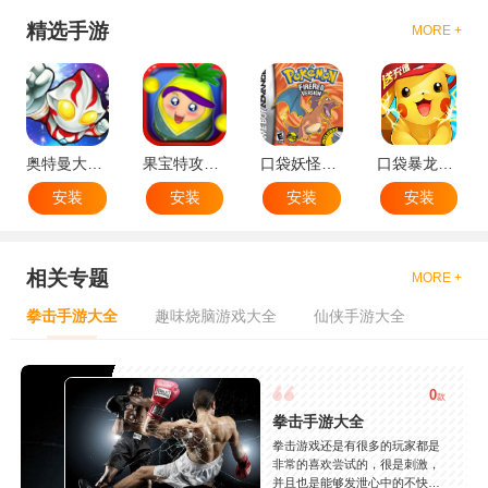
精选手游
MORE +
奥特曼大战小怪兽
果宝特攻机甲英雄
口袋妖怪：火红802 2.1汉化版
口袋暴龙送VIP18手机版
安装
安装
安装
安装
相关专题
MORE +
拳击手游大全
趣味烧脑游戏大全
仙侠手游大全
0
款
拳击手游大全
拳击游戏还是有很多的玩家都是
非常的喜欢尝试的，很是刺激，
并且也是能够发泄心中的不快