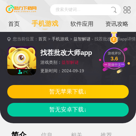
搜索关键词...
手机游戏
首页
软件应用
资讯攻略
您当前位置：
首页
>
手机游戏
>
益智解谜
- 找茬批改大师app详情
找茬批改大师app
游戏评分
3.6
游戏类别：
益智解谜
简体中文
更新时间：2024-09-19
2℃
暂无苹果下载↓
暂无安卓下载↓
简介
信息
相关
推荐