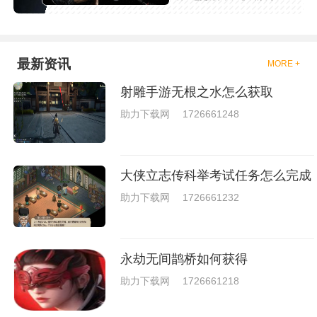
吧，现在市面上是有很多的类型
的拳击的游戏，这些游戏一般都
是一些格斗的游戏，其实是非常
的有趣，也是相当的刺激的，游
戏中是有一些不同的场景都是能
最新资讯
MORE +
够去进行体验的，我们也是能够
去刺激的进行对战的，小编现在
射雕手游无根之水怎么获取
就是收集了一些有意思的拳击游
戏，相信你们一定会喜欢的。
助力下载网
1726661248
大侠立志传科举考试任务怎么完成
助力下载网
1726661232
永劫无间鹊桥如何获得
助力下载网
1726661218