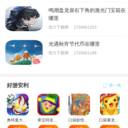
鸣潮盘龙崖右下角的激光门宝箱在
哪里
助力下载网
1726661203
光遇秋宵节代币在哪里
助力下载网
1726661188
好游安利
换一换
奥特曼大战小怪兽
果宝特攻机甲英雄
口袋妖怪：火红802 2.1汉化版
口袋暴龙送VIP18手机版