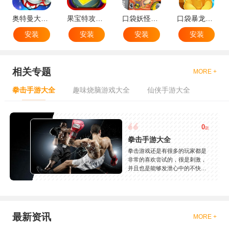
奥特曼大战小怪兽
果宝特攻机甲英雄
口袋妖怪：火红802 2.1汉化版
口袋暴龙送VIP18手机版
安装
安装
安装
安装
相关专题
MORE +
拳击手游大全
趣味烧脑游戏大全
仙侠手游大全
0
款
拳击手游大全
拳击游戏还是有很多的玩家都是
非常的喜欢尝试的，很是刺激，
并且也是能够发泄心中的不快
吧，现在市面上是有很多的类型
的拳击的游戏，这些游戏一般都
是一些格斗的游戏，其实是非常
的有趣，也是相当的刺激的，游
戏中是有一些不同的场景都是能
最新资讯
MORE +
够去进行体验的，我们也是能够