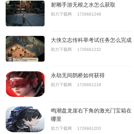
去刺激的进行对战的，小编现在
射雕手游无根之水怎么获取
就是收集了一些有意思的拳击游
戏，相信你们一定会喜欢的。
助力下载网
1726661248
大侠立志传科举考试任务怎么完成
助力下载网
1726661232
永劫无间鹊桥如何获得
助力下载网
1726661218
鸣潮盘龙崖右下角的激光门宝箱在
哪里
助力下载网
1726661203