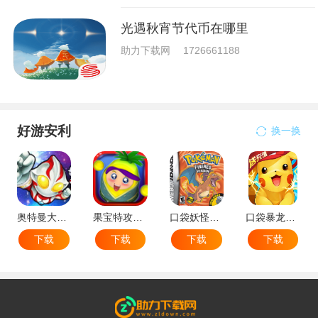
光遇秋宵节代币在哪里
助力下载网
1726661188
好游安利
换一换
奥特曼大战小怪兽
果宝特攻机甲英雄
口袋妖怪：火红802 2.1汉化版
口袋暴龙送VIP18手机版
下载
下载
下载
下载