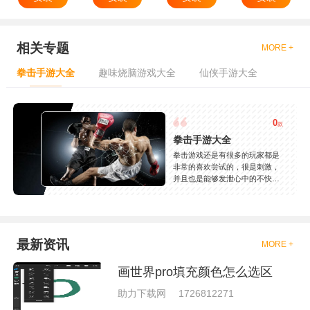
相关专题
MORE +
拳击手游大全
趣味烧脑游戏大全
仙侠手游大全
0
款
拳击手游大全
拳击游戏还是有很多的玩家都是
非常的喜欢尝试的，很是刺激，
并且也是能够发泄心中的不快
吧，现在市面上是有很多的类型
的拳击的游戏，这些游戏一般都
是一些格斗的游戏，其实是非常
的有趣，也是相当的刺激的，游
戏中是有一些不同的场景都是能
最新资讯
MORE +
够去进行体验的，我们也是能够
去刺激的进行对战的，小编现在
画世界pro填充颜色怎么选区
就是收集了一些有意思的拳击游
戏，相信你们一定会喜欢的。
助力下载网
1726812271