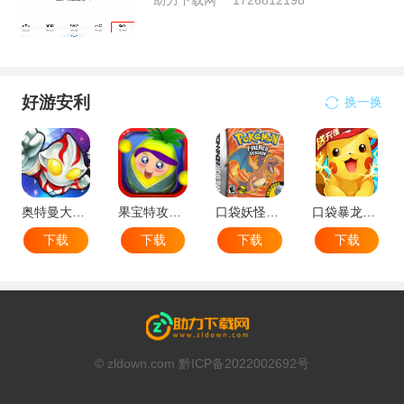
好游安利
换一换
奥特曼大战小怪兽
果宝特攻机甲英雄
口袋妖怪：火红802 2.1汉化版
口袋暴龙送VIP18手机版
下载
下载
下载
下载
© zldown.com 黔ICP备2022002692号