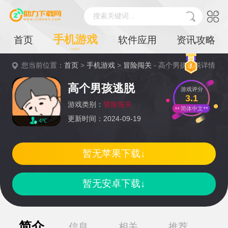
搜索关键词...
手机游戏
首页
软件应用
资讯攻略
您当前位置：
首页
>
手机游戏
>
冒险闯关
- 高个男孩逃脱详情
高个男孩逃脱
游戏评分
3.1
游戏类别：
冒险闯关
简体中文
更新时间：2024-09-19
4℃
暂无苹果下载↓
暂无安卓下载↓
简介
信息
相关
推荐