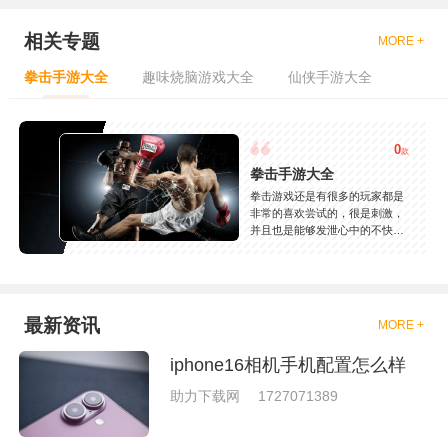
相关专题
MORE +
拳击手游大全
趣味烧脑游戏大全
仙侠手游大全
0
款
拳击手游大全
拳击游戏还是有很多的玩家都是
非常的喜欢尝试的，很是刺激，
并且也是能够发泄心中的不快
吧，现在市面上是有很多的类型
的拳击的游戏，这些游戏一般都
是一些格斗的游戏，其实是非常
的有趣，也是相当的刺激的，游
戏中是有一些不同的场景都是能
最新资讯
MORE +
够去进行体验的，我们也是能够
去刺激的进行对战的，小编现在
iphone16相机手机配置怎么样
就是收集了一些有意思的拳击游
戏，相信你们一定会喜欢的。
助力下载网
1727071389