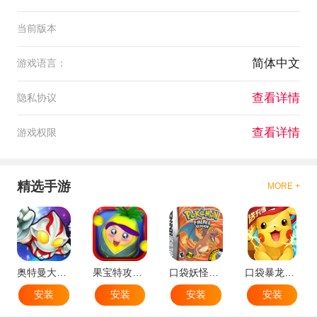
当前版本
简体中文
游戏语言：
查看详情
隐私协议
查看详情
游戏权限
精选手游
MORE +
奥特曼大战小怪兽
果宝特攻机甲英雄
口袋妖怪：火红802 2.1汉化版
口袋暴龙送VIP18手机版
安装
安装
安装
安装