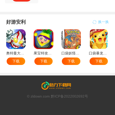
好游安利
换一换
奥特曼大战小怪兽
果宝特攻机甲英雄
口袋妖怪：火红802 2.1汉化版
口袋暴龙送VIP18手机版
下载
下载
下载
下载
© zldown.com 黔ICP备2022002692号