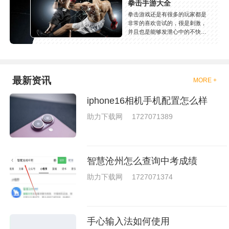
拳击手游大全
拳击游戏还是有很多的玩家都是
非常的喜欢尝试的，很是刺激，
并且也是能够发泄心中的不快
吧，现在市面上是有很多的类型
的拳击的游戏，这些游戏一般都
是一些格斗的游戏，其实是非常
的有趣，也是相当的刺激的，游
戏中是有一些不同的场景都是能
最新资讯
MORE +
够去进行体验的，我们也是能够
去刺激的进行对战的，小编现在
iphone16相机手机配置怎么样
就是收集了一些有意思的拳击游
戏，相信你们一定会喜欢的。
助力下载网
1727071389
智慧沧州怎么查询中考成绩
助力下载网
1727071374
手心输入法如何使用