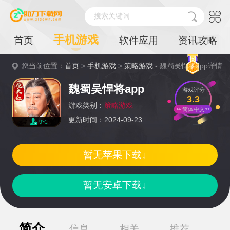
搜索关键词...
手机游戏
首页
软件应用
资讯攻略
您当前位置：
首页
>
手机游戏
>
策略游戏
- 魏蜀吴悍将app详情
魏蜀吴悍将app
游戏评分
3.3
游戏类别：
策略游戏
简体中文
更新时间：2024-09-23
9℃
暂无苹果下载↓
暂无安卓下载↓
简介
信息
相关
推荐