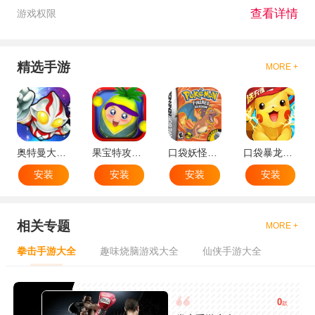
查看详情
游戏权限
精选手游
MORE +
奥特曼大战小怪兽
果宝特攻机甲英雄
口袋妖怪：火红802 2.1汉化版
口袋暴龙送VIP18手机版
安装
安装
安装
安装
相关专题
MORE +
拳击手游大全
趣味烧脑游戏大全
仙侠手游大全
0
款