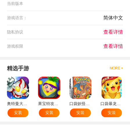
当前版本
简体中文
游戏语言：
查看详情
隐私协议
查看详情
游戏权限
精选手游
MORE +
奥特曼大战小怪兽
果宝特攻机甲英雄
口袋妖怪：火红802 2.1汉化版
口袋暴龙送VIP18手机版
安装
安装
安装
安装