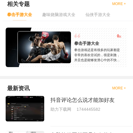
相关专题
MORE +
拳击手游大全
趣味烧脑游戏大全
仙侠手游大全
0
款
拳击手游大全
拳击游戏还是有很多的玩家都是
非常的喜欢尝试的，很是刺激，
并且也是能够发泄心中的不快
吧，现在市面上是有很多的类型
的拳击的游戏，这些游戏一般都
是一些格斗的游戏，其实是非常
的有趣，也是相当的刺激的，游
戏中是有一些不同的场景都是能
最新资讯
MORE +
够去进行体验的，我们也是能够
去刺激的进行对战的，小编现在
抖音评论怎么说才能加好友
就是收集了一些有意思的拳击游
戏，相信你们一定会喜欢的。
助力下载网
1744445582