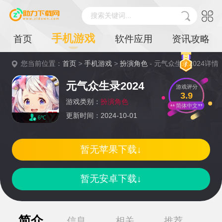
搜索关键词...
手机游戏
首页
软件应用
资讯攻略
您当前位置：
首页
>
手机游戏
>
扮演角色
- 元气众生录2024详情
元气众生录2024
游戏评分
3.9
游戏类别：
扮演角色
简体中文
更新时间：2024-10-01
6℃
暂无苹果下载↓
暂无安卓下载↓
简介
信息
相关
推荐