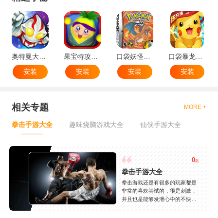
奥特曼大战小怪兽
果宝特攻机甲英雄
口袋妖怪：火红802 2.1汉化版
口袋暴龙送VIP18手机版
安装
安装
安装
安装
相关专题
MORE +
拳击手游大全
趣味烧脑游戏大全
仙侠手游大全
0
款
拳击手游大全
拳击游戏还是有很多的玩家都是
非常的喜欢尝试的，很是刺激，
并且也是能够发泄心中的不快
吧，现在市面上是有很多的类型
的拳击的游戏，这些游戏一般都