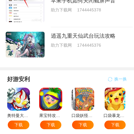
苹果手机如何关闭截屏声音
助力下载网
1744445378
逍遥九重天仙武台玩法攻略
助力下载网
1744445376
好游安利
换一换
奥特曼大战小怪兽
果宝特攻机甲英雄
口袋妖怪：火红802 2.1汉化版
口袋暴龙送VIP18手机版
下载
下载
下载
下载