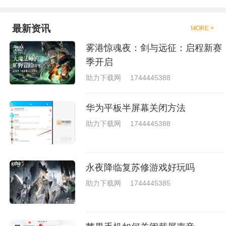
是一些格斗的游戏，其实是非常
的有趣，也是相当的刺激的，游
戏中是有一些不同的场景都是能
最新资讯
MORE +
够去进行体验的，我们也是能够
去刺激的进行对战的，小编现在
雾港惊魂夜：剑与远征：启程新赛
就是收集了一些有意思的拳击游
戏，相信你们一定会喜欢的。
季开启
助力下载网
1744445388
华为平板半屏幕关闭方法
助力下载网
1744445388
永夜降临复苏修游戏好玩吗
助力下载网
1744445385