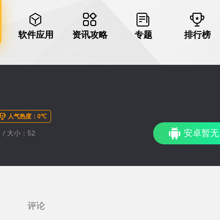
软件应用
资讯攻略
专题
排行榜
人气热度：0℃
安卓暂无
 / 大小：52
评论