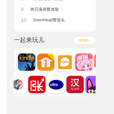
9
拷贝漫画繁体版
。
10
SirenHead警笛头
一起来玩儿
MORE +
程
。