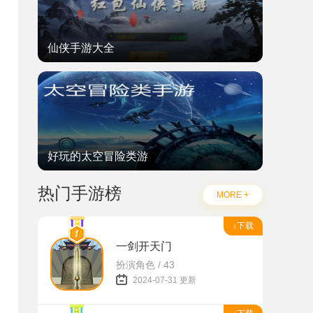
仙侠手游大全
好玩的太空冒险类游
热门手游榜
MORE +
↓下载
一剑开天门
扮演角色 / 43
2024-07-31 更新