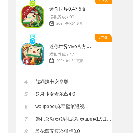
↓下载
迷你世界0.47.5版
模拟养成 / 90
2024-04-24 更新
↓下载
迷你世界vivo官方正版
模拟养成 / 47
2024-04-24 更新
4
熊猫搜书安卓版
自
5
奴隶少女希尔薇4.0
6
wallpaper麻匪壁纸透视
供
7
婚礼总动员(婚礼总动员app)v1.9.1 安卓正式版
8
希尔薇无痕冷狐版3.0