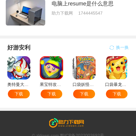
电脑上resume是什么意思
助力下载网
1744445547
好游安利
换一换
奥特曼大战小怪兽
果宝特攻机甲英雄
口袋妖怪：火红802 2.1汉化版
口袋暴龙送VIP18手机版
下载
下载
下载
下载
© zldown.com 黔ICP备2022002692号