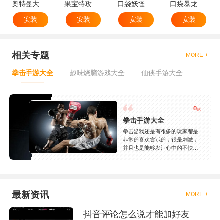
奥特曼大战小怪兽
果宝特攻机甲英雄
口袋妖怪：火红802 2.1汉化版
口袋暴龙送VIP18手机版
安装
安装
安装
安装
相关专题
MORE +
拳击手游大全
趣味烧脑游戏大全
仙侠手游大全
0
款
拳击手游大全
拳击游戏还是有很多的玩家都是
非常的喜欢尝试的，很是刺激，
并且也是能够发泄心中的不快
吧，现在市面上是有很多的类型
的拳击的游戏，这些游戏一般都
是一些格斗的游戏，其实是非常
的有趣，也是相当的刺激的，游
戏中是有一些不同的场景都是能
最新资讯
MORE +
够去进行体验的，我们也是能够
去刺激的进行对战的，小编现在
抖音评论怎么说才能加好友
就是收集了一些有意思的拳击游