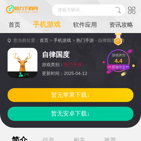
搜索关键词...
手机游戏
首页
软件应用
资讯攻略
您当前位置：
首页
>
手机游戏
>
热门手游
- 自律国度详情
自律国度
游戏评分
4.4
游戏类别：
热门手游
简体中文
更新时间：2025-04-12
2℃
暂无苹果下载↓
暂无安卓下载↓
简介
信息
相关
推荐