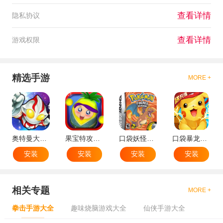
查看详情
隐私协议
查看详情
游戏权限
精选手游
MORE +
奥特曼大战小怪兽
果宝特攻机甲英雄
口袋妖怪：火红802 2.1汉化版
口袋暴龙送VIP18手机版
安装
安装
安装
安装
相关专题
MORE +
拳击手游大全
趣味烧脑游戏大全
仙侠手游大全