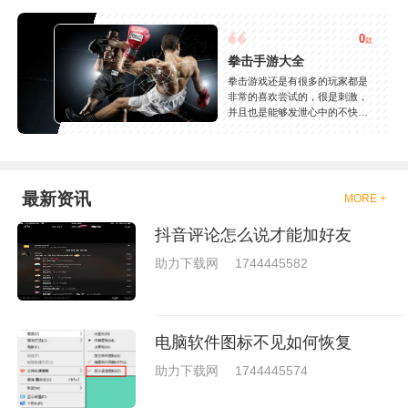
0
款
拳击手游大全
拳击游戏还是有很多的玩家都是
非常的喜欢尝试的，很是刺激，
并且也是能够发泄心中的不快
吧，现在市面上是有很多的类型
的拳击的游戏，这些游戏一般都
是一些格斗的游戏，其实是非常
的有趣，也是相当的刺激的，游
戏中是有一些不同的场景都是能
最新资讯
MORE +
够去进行体验的，我们也是能够
去刺激的进行对战的，小编现在
抖音评论怎么说才能加好友
就是收集了一些有意思的拳击游
戏，相信你们一定会喜欢的。
助力下载网
1744445582
电脑软件图标不见如何恢复
助力下载网
1744445574