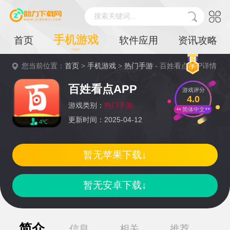
搜索关键词...
手机游戏
首页
软件应用
资讯攻略
您当前位置：
首页
>
手机游戏
>
热门手游
- 百姓看点APP详情
百姓看点APP
游戏评分
4.0
游戏类别：
热门手游
简体中文
更新时间：2025-04-12
4℃
暂无苹果下载↓
暂无安卓下载↓
简介
信息
相关
推荐