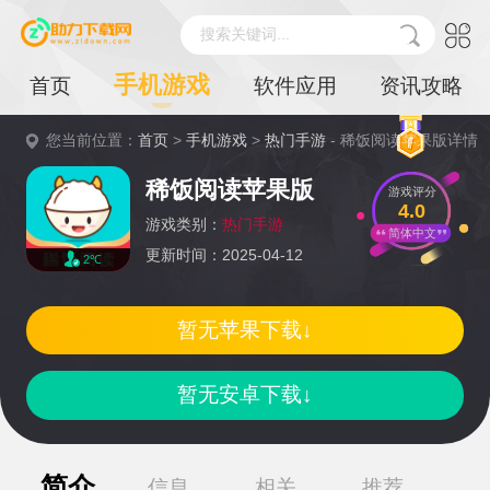
搜索关键词...
手机游戏
首页
软件应用
资讯攻略
您当前位置：
首页
>
手机游戏
>
热门手游
- 稀饭阅读苹果版详情
稀饭阅读苹果版
游戏评分
4.0
游戏类别：
热门手游
简体中文
更新时间：2025-04-12
2℃
暂无苹果下载↓
暂无安卓下载↓
简介
信息
相关
推荐