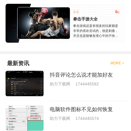
0
款
拳击手游大全
拳击游戏还是有很多的玩家都是
非常的喜欢尝试的，很是刺激，
并且也是能够发泄心中的不快
吧，现在市面上是有很多的类型
的拳击的游戏，这些游戏一般都
是一些格斗的游戏，其实是非常
的有趣，也是相当的刺激的，游
戏中是有一些不同的场景都是能
最新资讯
MORE +
够去进行体验的，我们也是能够
去刺激的进行对战的，小编现在
抖音评论怎么说才能加好友
就是收集了一些有意思的拳击游
戏，相信你们一定会喜欢的。
助力下载网
1744445582
电脑软件图标不见如何恢复
助力下载网
1744445574