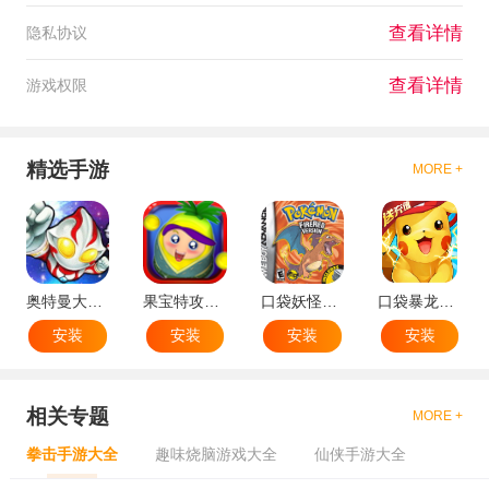
查看详情
隐私协议
查看详情
游戏权限
精选手游
MORE +
奥特曼大战小怪兽
果宝特攻机甲英雄
口袋妖怪：火红802 2.1汉化版
口袋暴龙送VIP18手机版
安装
安装
安装
安装
相关专题
MORE +
拳击手游大全
趣味烧脑游戏大全
仙侠手游大全