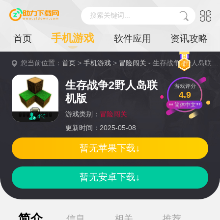
搜索关键词...
手机游戏
首页
软件应用
资讯攻略
您当前位置：
首页
>
手机游戏
>
冒险闯关
- 生存战争2野人岛联机版详情
生存战争2野人岛联
游戏评分
4.9
机版
简体中文
游戏类别：
冒险闯关
4℃
更新时间：2025-05-08
暂无苹果下载↓
暂无安卓下载↓
简介
信息
相关
推荐