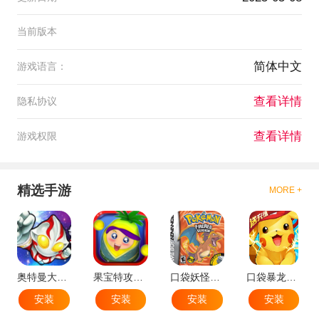
当前版本
简体中文
游戏语言：
查看详情
隐私协议
查看详情
游戏权限
精选手游
MORE +
奥特曼大战小怪兽
果宝特攻机甲英雄
口袋妖怪：火红802 2.1汉化版
口袋暴龙送VIP18手机版
安装
安装
安装
安装