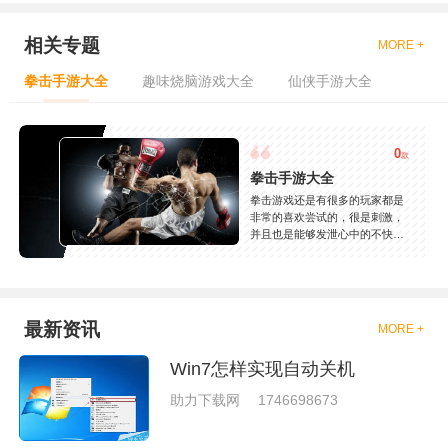
相关专题
MORE +
拳击手游大全
趣味烧脑游戏大全
仙侠手游大全
0
款
拳击手游大全
拳击游戏还是有很多的玩家都是
非常的喜欢尝试的，很是刺激，
并且也是能够发泄心中的不快
吧，现在市面上是有很多的类型
的拳击的游戏，这些游戏一般都
是一些格斗的游戏，其实是非常
的有趣，也是相当的刺激的，游
戏中是有一些不同的场景都是能
最新资讯
MORE +
够去进行体验的，我们也是能够
去刺激的进行对战的，小编现在
Win7怎样实现自动关机
就是收集了一些有意思的拳击游
戏，相信你们一定会喜欢的。
助力下载网
1746698673