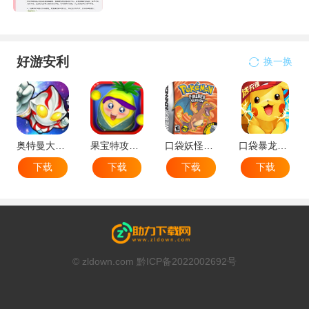
好游安利
换一换
奥特曼大战小怪兽
果宝特攻机甲英雄
口袋妖怪：火红802 2.1汉化版
口袋暴龙送VIP18手机版
下载
下载
下载
下载
© zldown.com 黔ICP备2022002692号