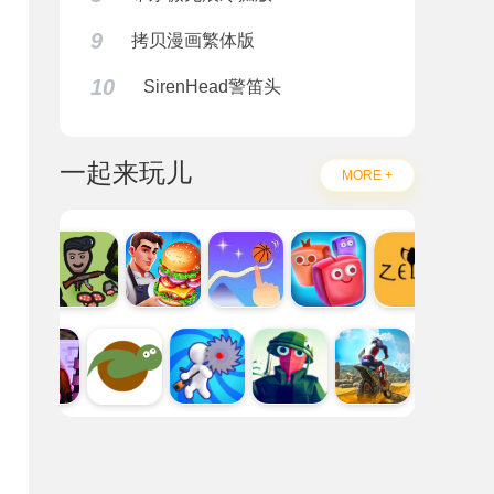
9
拷贝漫画繁体版
10
SirenHead警笛头
一起来玩儿
MORE +