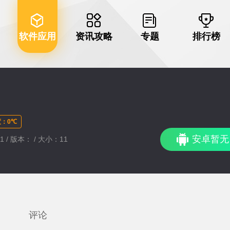
软件应用
资讯攻略
专题
排行榜
：0℃
安卓暂无
51 / 版本： / 大小：11
评论