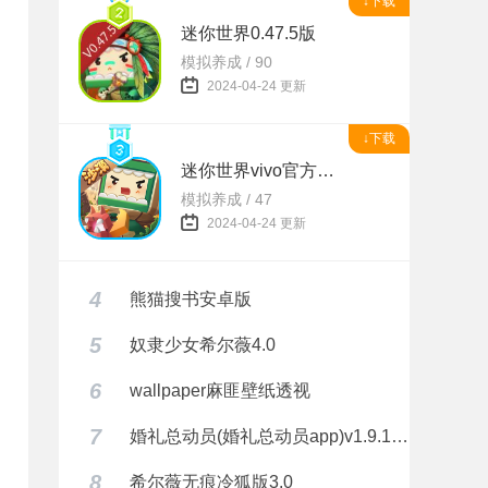
↓下载
迷你世界0.47.5版
模拟养成 / 90
2024-04-24 更新
↓下载
迷你世界vivo官方正版
模拟养成 / 47
2024-04-24 更新
4
熊猫搜书安卓版
5
奴隶少女希尔薇4.0
6
wallpaper麻匪壁纸透视
7
婚礼总动员(婚礼总动员app)v1.9.1 安卓正式版
8
希尔薇无痕冷狐版3.0