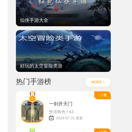
仙侠手游大全
好玩的太空冒险类游
热门手游榜
MORE +
↓下载
一剑开天门
扮演角色 / 43
2024-07-31 更新