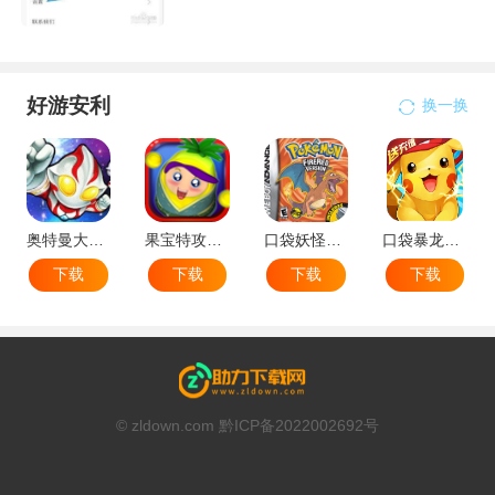
好游安利
换一换
奥特曼大战小怪兽
果宝特攻机甲英雄
口袋妖怪：火红802 2.1汉化版
口袋暴龙送VIP18手机版
下载
下载
下载
下载
© zldown.com 黔ICP备2022002692号