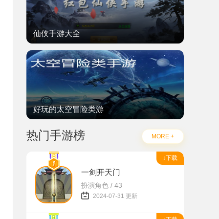
仙侠手游大全
好玩的太空冒险类游
热门手游榜
MORE +
↓下载
一剑开天门
扮演角色 / 43
2024-07-31 更新
畅