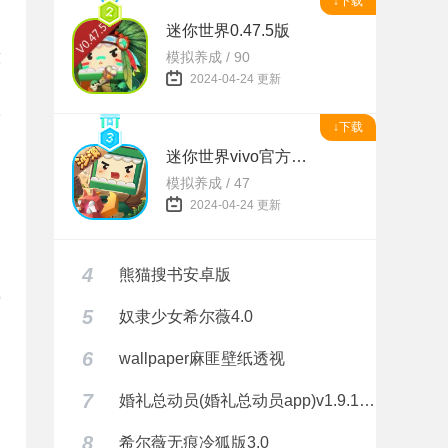
↓下载
迷你世界0.47.5版
意
模拟养成 / 90
2024-04-24 更新
而
↓下载
迷你世界vivo官方正版
模拟养成 / 47
2024-04-24 更新
4
熊猫搜书安卓版
戏
5
奴隶少女希尔薇4.0
6
wallpaper麻匪壁纸透视
7
婚礼总动员(婚礼总动员app)v1.9.1 安卓正式版
8
希尔薇无痕冷狐版3.0