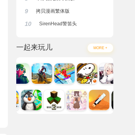
9
拷贝漫画繁体版
10
SirenHead警笛头
一起来玩儿
MORE +
题