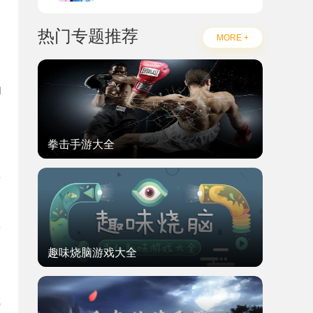
热门专题推荐
MORE +
的
拳击手游大全
可
争
趣味烧脑游戏大全
成