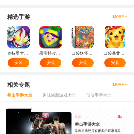
精选手游
MORE +
奥特曼大战小怪兽
果宝特攻机甲英雄
口袋妖怪：火红802 2.1汉化版
口袋暴龙送VIP18手机版
安装
安装
安装
安装
相关专题
MORE +
拳击手游大全
趣味烧脑游戏大全
仙侠手游大全
0
款
拳击手游大全
拳击游戏还是有很多的玩家都是