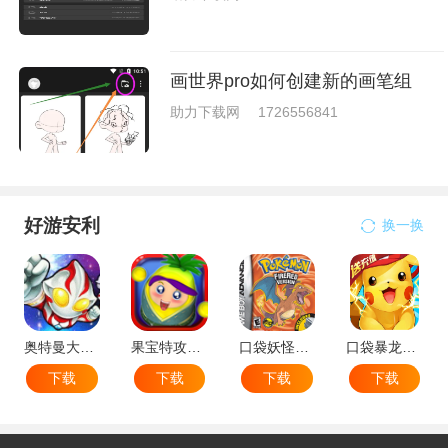
画世界pro如何创建新的画笔组
助力下载网
1726556841
好游安利
换一换
奥特曼大战小怪兽
果宝特攻机甲英雄
口袋妖怪：火红802 2.1汉化版
口袋暴龙送VIP18手机版
下载
下载
下载
下载