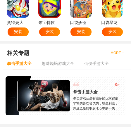
奥特曼大战小怪兽
果宝特攻机甲英雄
口袋妖怪：火红802 2.1汉化版
口袋暴龙送VIP18手机版
安装
安装
安装
安装
相关专题
MORE +
拳击手游大全
趣味烧脑游戏大全
仙侠手游大全
0
款
拳击手游大全
拳击游戏还是有很多的玩家都是
非常的喜欢尝试的，很是刺激，
并且也是能够发泄心中的不快
吧，现在市面上是有很多的类型
的拳击的游戏，这些游戏一般都
是一些格斗的游戏，其实是非常
的有趣，也是相当的刺激的，游