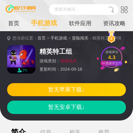
搜索关键词...
手机游戏
首页
软件应用
资讯攻略
您当前位置：
首页
>
手机游戏
>
冒险闯关
- 精英特工组详情
精英特工组
游戏评分
4.3
游戏类别：
冒险闯关
简体中文
更新时间：2024-09-18
2℃
暂无苹果下载↓
暂无安卓下载↓
简介
信息
相关
推荐