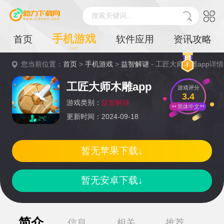
搜索关键词...
手机游戏
首页
软件应用
资讯攻略
您当前位置：
首页
>
手机游戏
>
益智解谜
- 工匠大师木雕app详情
工匠大师木雕app
游戏评分
3.4
游戏类别：
益智解谜
简体中文
更新时间：2024-09-18
2℃
暂无苹果下载↓
暂无安卓下载↓
简介
信息
相关
推荐