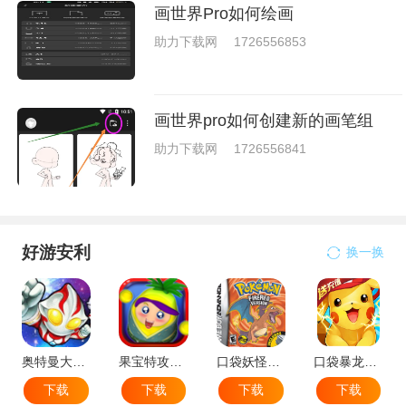
画世界Pro如何绘画
助力下载网
1726556853
画世界pro如何创建新的画笔组
助力下载网
1726556841
好游安利
换一换
奥特曼大战小怪兽
果宝特攻机甲英雄
口袋妖怪：火红802 2.1汉化版
口袋暴龙送VIP18手机版
下载
下载
下载
下载