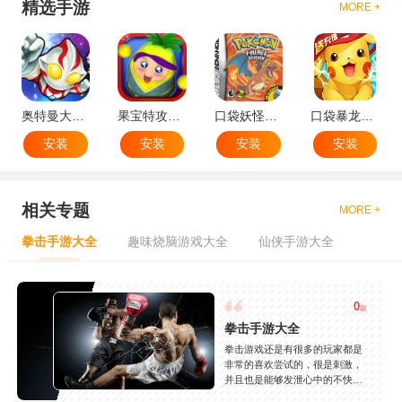
精选手游
MORE +
奥特曼大战小怪兽
果宝特攻机甲英雄
口袋妖怪：火红802 2.1汉化版
口袋暴龙送VIP18手机版
安装
安装
安装
安装
相关专题
MORE +
拳击手游大全
趣味烧脑游戏大全
仙侠手游大全
0
款
拳击手游大全
拳击游戏还是有很多的玩家都是
非常的喜欢尝试的，很是刺激，
并且也是能够发泄心中的不快
吧，现在市面上是有很多的类型