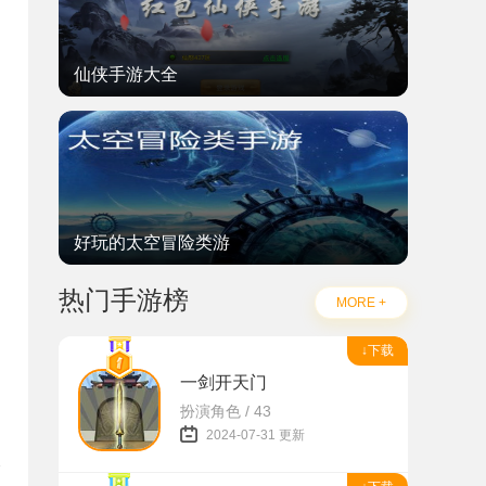
仙侠手游大全
好玩的太空冒险类游
热门手游榜
MORE +
↓下载
一剑开天门
扮演角色 / 43
2024-07-31 更新