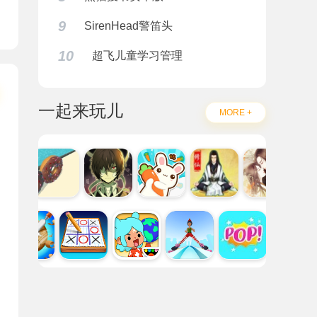
9
SirenHead警笛头
10
超飞儿童学习管理
一起来玩儿
MORE +