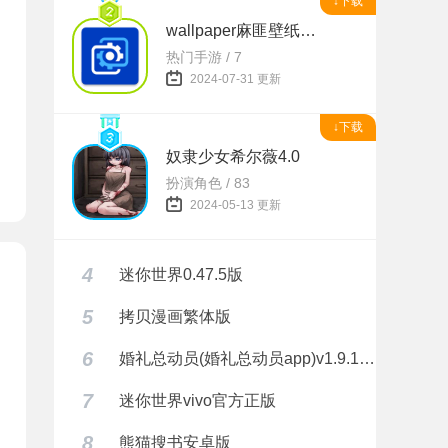
↓下载
wallpaper麻匪壁纸透视
题
热门手游 / 7
2024-07-31 更新
↓下载
奴隶少女希尔薇4.0
扮演角色 / 83
2024-05-13 更新
4
迷你世界0.47.5版
5
拷贝漫画繁体版
6
婚礼总动员(婚礼总动员app)v1.9.1 安卓正式版
7
迷你世界vivo官方正版
8
熊猫搜书安卓版