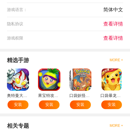
简体中文
游戏语言：
查看详情
隐私协议
查看详情
游戏权限
精选手游
MORE +
奥特曼大战小怪兽
果宝特攻机甲英雄
口袋妖怪：火红802 2.1汉化版
口袋暴龙送VIP18手机版
安装
安装
安装
安装
相关专题
MORE +