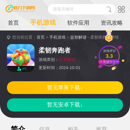
搜索关键词...
手机游戏
首页
软件应用
资讯攻略
您当前位置：
首页
>
手机游戏
>
益智解谜
- 柔韧奔跑者详情
柔韧奔跑者
游戏评分
3.3
游戏类别：
益智解谜
简体中文
更新时间：2024-10-01
4℃
暂无苹果下载↓
暂无安卓下载↓
简介
信息
相关
推荐