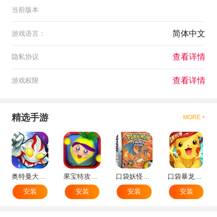
当前版本
简体中文
游戏语言：
查看详情
隐私协议
查看详情
游戏权限
精选手游
MORE +
奥特曼大战小怪兽
果宝特攻机甲英雄
口袋妖怪：火红802 2.1汉化版
口袋暴龙送VIP18手机版
安装
安装
安装
安装