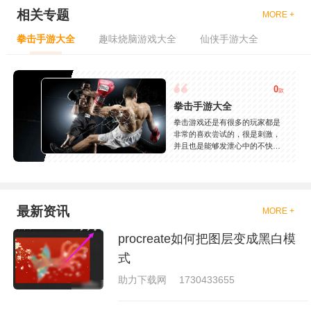
相关专题
MORE +
拳击手游大全
趣味烧脑游戏大全
仙侠手游大全
0
款
拳击手游大全
拳击游戏还是有很多的玩家都是
非常的喜欢尝试的，很是刺激，
并且也是能够发泄心中的不快
吧，现在市面上是有很多的类型
的拳击的游戏，这些游戏一般都
是一些格斗的游戏，其实是非常
的有趣，也是相当的刺激的，游
戏中是有一些不同的场景都是能
最新资讯
MORE +
够去进行体验的，我们也是能够
去刺激的进行对战的，小编现在
procreate如何把图层变成黑白模
就是收集了一些有意思的拳击游
戏，相信你们一定会喜欢的。
式
助力下载网
1730433655