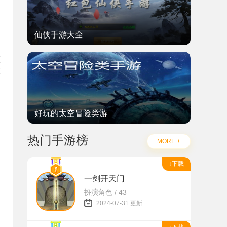
仙侠手游大全
道
车
好玩的太空冒险类游
热门手游榜
MORE +
↓下载
一剑开天门
扮演角色 / 43
2024-07-31 更新