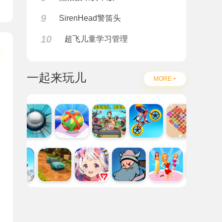
9
SirenHead警笛头
10
超飞儿童学习管理
一起来玩儿
MORE +