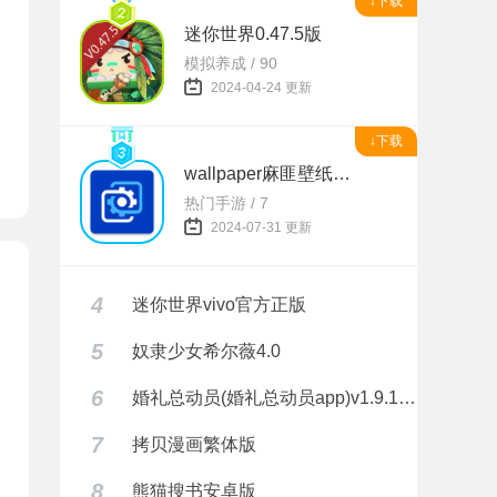
↓下载
题
迷你世界0.47.5版
模拟养成 / 90
2024-04-24 更新
↓下载
wallpaper麻匪壁纸透视
热门手游 / 7
2024-07-31 更新
4
迷你世界vivo官方正版
5
奴隶少女希尔薇4.0
6
婚礼总动员(婚礼总动员app)v1.9.1 安卓正式版
7
拷贝漫画繁体版
8
熊猫搜书安卓版