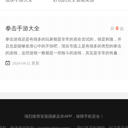
拳击手游大全
0
共
款
拳击游戏还是有很多的玩家都是非常的喜欢尝试的，很是刺激，并
且也是能够发泄心中的不快吧，现在市面上是有很多的类型的拳击
的游戏，这些游戏一般都是一些格斗的游戏，其实是非常的有趣，
也是相当的刺激的，游戏中是有一些不同的场景都是能够去进行体
更新
2024-04-21
验的，我们也是能够去刺激的进行对战的，小编现在就是收集了一
些有意思的拳击游戏，相信你们一定会喜欢的。
强烈推荐安装国家反诈APP，保障手机安全！
，敬请来信告知（zendox@qq.com），我们将及时撤销。如下载