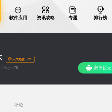
软件应用
资讯攻略
专题
排行榜
坏
人气热度：0℃
安卓暂无
 / 大小：75
评论