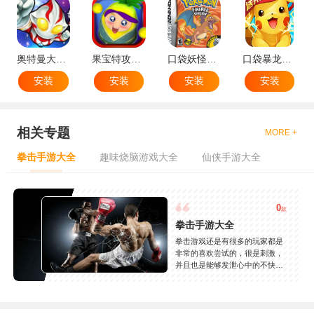
奥特曼大战小怪兽
果宝特攻机甲英雄
口袋妖怪：火红802 2.1汉化版
口袋暴龙送VIP18手机版
安装
安装
安装
安装
相关专题
MORE +
拳击手游大全
趣味烧脑游戏大全
仙侠手游大全
0
款
拳击手游大全
拳击游戏还是有很多的玩家都是
非常的喜欢尝试的，很是刺激，
并且也是能够发泄心中的不快
吧，现在市面上是有很多的类型
的拳击的游戏，这些游戏一般都
是一些格斗的游戏，其实是非常
的有趣，也是相当的刺激的，游