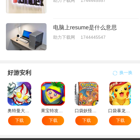
助力下载网
1744445557
电脑上resume是什么意思
助力下载网
1744445547
好游安利
换一换
奥特曼大战小怪兽
果宝特攻机甲英雄
口袋妖怪：火红802 2.1汉化版
口袋暴龙送VIP18手机版
下载
下载
下载
下载