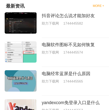
戏中是有一些不同的场景都是能
最新资讯
MORE +
够去进行体验的，我们也是能够
去刺激的进行对战的，小编现在
抖音评论怎么说才能加好友
就是收集了一些有意思的拳击游
戏，相信你们一定会喜欢的。
助力下载网
1744445582
电脑软件图标不见如何恢复
助力下载网
1744445574
电脑经常蓝屏是什么原因
助力下载网
1744445565
yandexcom免登录入口是什么