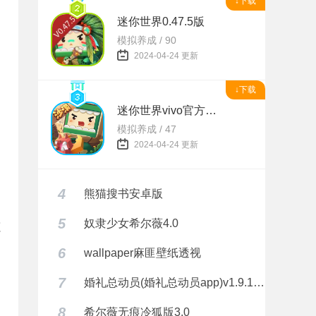
↓下载
迷你世界0.47.5版
模拟养成 / 90
2024-04-24 更新
↓下载
迷你世界vivo官方正版
模拟养成 / 47
2024-04-24 更新
4
熊猫搜书安卓版
5
奴隶少女希尔薇4.0
源
6
wallpaper麻匪壁纸透视
的
7
婚礼总动员(婚礼总动员app)v1.9.1 安卓正式版
8
希尔薇无痕冷狐版3.0