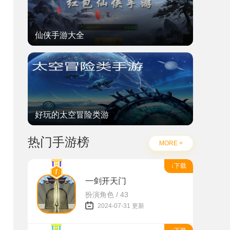
仙侠手游大全
好玩的太空冒险类游
热门手游榜
MORE +
↓下载
一剑开天门
扮演角色 / 43
2024-07-31 更新