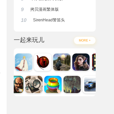
，
9
拷贝漫画繁体版
自
10
SirenHead警笛头
一起来玩儿
MORE +
战