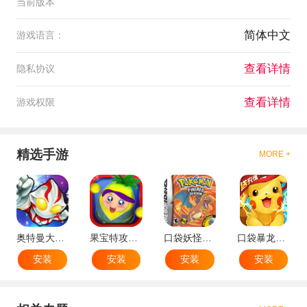
当前版本
简体中文
游戏语言：
查看详情
隐私协议
查看详情
游戏权限
精选手游
MORE +
奥特曼大战小怪兽
果宝特攻机甲英雄
口袋妖怪：火红802 2.1汉化版
口袋暴龙送VIP18手机版
安装
安装
安装
安装