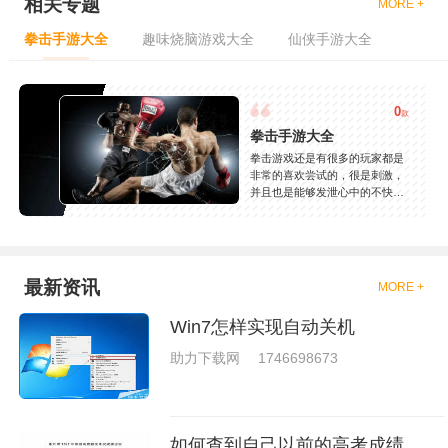
相关专题
MORE +
拳击手游大全
趣味烧脑游戏大全
仙侠手游大全
0
款
拳击手游大全
拳击游戏还是有很多的玩家都是
非常的喜欢尝试的，很是刺激，
并且也是能够发泄心中的不快
吧，现在市面上是有很多的类型
的拳击的游戏，这些游戏一般都
是一些格斗的游戏，其实是非常
的有趣，也是相当的刺激的，游
戏中是有一些不同的场景都是能
最新资讯
MORE +
够去进行体验的，我们也是能够
去刺激的进行对战的，小编现在
Win7怎样实现自动关机
就是收集了一些有意思的拳击游
戏，相信你们一定会喜欢的。
助力下载网
1746698673
如何查到自己以前的高考成绩