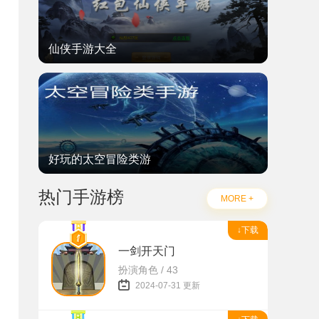
仙侠手游大全
好玩的太空冒险类游
热门手游榜
MORE +
↓下载
一剑开天门
扮演角色 / 43
2024-07-31 更新