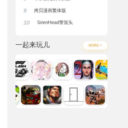
9
拷贝漫画繁体版
10
SirenHead警笛头
一起来玩儿
档
MORE +
、
的