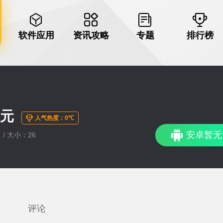
软件应用
资讯攻略
专题
排行榜
元
人气热度：0℃
安卓暂无
 / 大小：26
评论