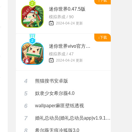
↓下载
手
迷你世界0.47.5版
模拟养成 / 90
2024-04-24 更新
续
↓下载
迷你世界vivo官方正版
模拟养成 / 47
进
2024-04-24 更新
权
4
熊猫搜书安卓版
5
奴隶少女希尔薇4.0
6
wallpaper麻匪壁纸透视
回
7
婚礼总动员(婚礼总动员app)v1.9.1 安卓正式版
8
希尔薇无痕冷狐版3.0