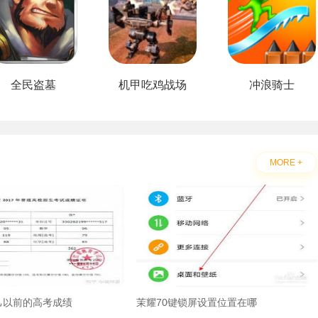
全民盗墓
机甲吃鸡战场
冲浪骑士
MORE +
己以前的高考成绩
茉耀70键锁屏设置位置在哪