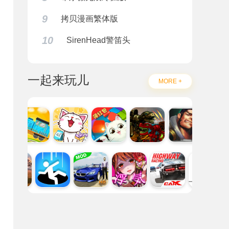
9
拷贝漫画繁体版
10
SirenHead警笛头
一起来玩儿
MORE +