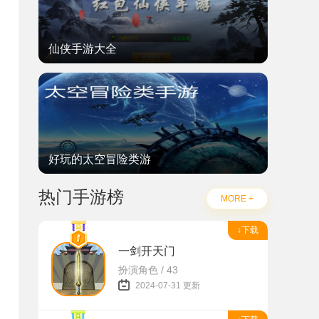
仙侠手游大全
好玩的太空冒险类游
热门手游榜
MORE +
↓下载
一剑开天门
扮演角色 / 43
2024-07-31 更新