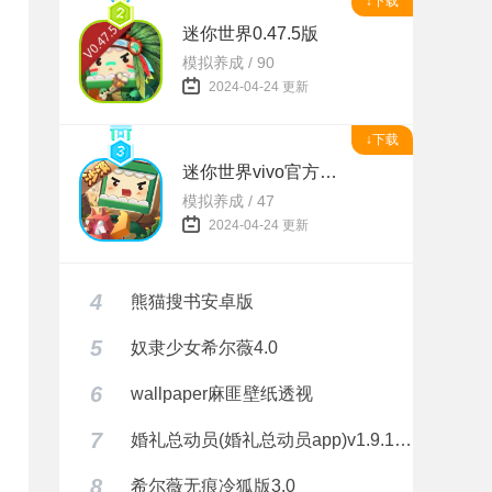
↓下载
迷你世界0.47.5版
模拟养成 / 90
2024-04-24 更新
↓下载
迷你世界vivo官方正版
模拟养成 / 47
2024-04-24 更新
4
熊猫搜书安卓版
5
奴隶少女希尔薇4.0
6
wallpaper麻匪壁纸透视
7
婚礼总动员(婚礼总动员app)v1.9.1 安卓正式版
8
希尔薇无痕冷狐版3.0