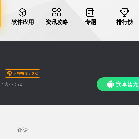
软件应用
资讯攻略
专题
排行榜
人气热度：0℃
安卓暂无
 / 大小：72
评论