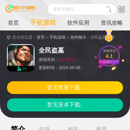
搜索关键词...
手机游戏
首页
软件应用
资讯攻略
您当前位置：
首页
>
手机游戏
>
动作格斗
- 全民盗墓详情
全民盗墓
游戏评分
4.1
游戏类别：
动作格斗
简体中文
更新时间：2025-05-08
3℃
暂无苹果下载↓
暂无安卓下载↓
简介
信息
相关
推荐