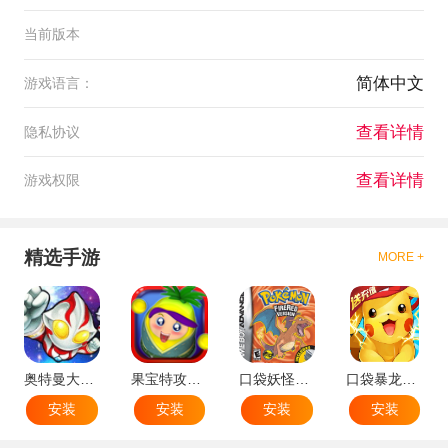
当前版本
简体中文
游戏语言：
查看详情
隐私协议
查看详情
游戏权限
精选手游
MORE +
奥特曼大战小怪兽
果宝特攻机甲英雄
口袋妖怪：火红802 2.1汉化版
口袋暴龙送VIP18手机版
安装
安装
安装
安装