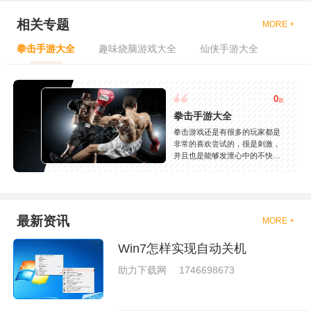
相关专题
MORE +
拳击手游大全
趣味烧脑游戏大全
仙侠手游大全
0
款
拳击手游大全
拳击游戏还是有很多的玩家都是
非常的喜欢尝试的，很是刺激，
并且也是能够发泄心中的不快
吧，现在市面上是有很多的类型
的拳击的游戏，这些游戏一般都
是一些格斗的游戏，其实是非常
的有趣，也是相当的刺激的，游
戏中是有一些不同的场景都是能
最新资讯
MORE +
够去进行体验的，我们也是能够
去刺激的进行对战的，小编现在
Win7怎样实现自动关机
就是收集了一些有意思的拳击游
戏，相信你们一定会喜欢的。
助力下载网
1746698673