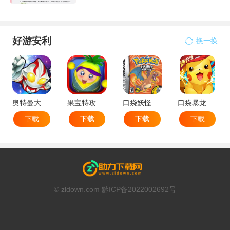
好游安利
换一换
奥特曼大战小怪兽
果宝特攻机甲英雄
口袋妖怪：火红802 2.1汉化版
口袋暴龙送VIP18手机版
下载
下载
下载
下载
© zldown.com 黔ICP备2022002692号