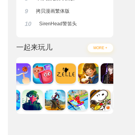
9
拷贝漫画繁体版
10
SirenHead警笛头
一起来玩儿
MORE +
。