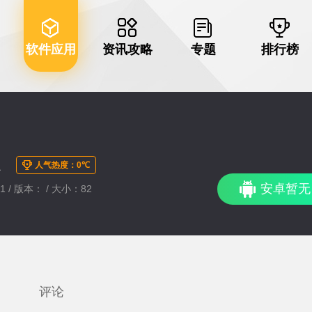
软件应用
资讯攻略
专题
排行榜
版
人气热度：0℃
安卓暂无
31 / 版本： / 大小：82
评论