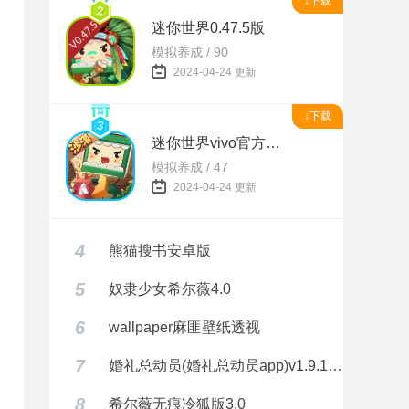
↓下载
迷你世界0.47.5版
模拟养成 / 90
2024-04-24 更新
↓下载
迷你世界vivo官方正版
模拟养成 / 47
2024-04-24 更新
4
熊猫搜书安卓版
5
奴隶少女希尔薇4.0
6
wallpaper麻匪壁纸透视
7
婚礼总动员(婚礼总动员app)v1.9.1 安卓正式版
8
希尔薇无痕冷狐版3.0