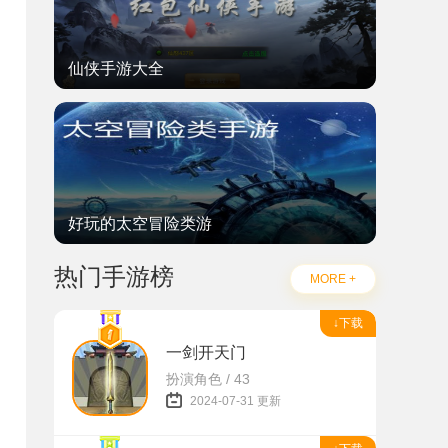
仙侠手游大全
好玩的太空冒险类游
热门手游榜
MORE +
↓下载
一剑开天门
扮演角色 / 43
2024-07-31 更新