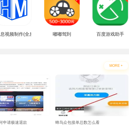
息视频制作(全息视频自定义)V1.0.2 安卓免费版
嘟嘟驾到
百度游戏助手
MORE +
p如何申请极速退款
蜂鸟众包接单总数怎么看