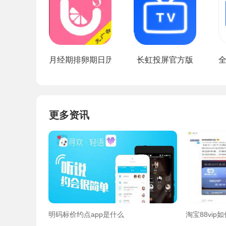
月经期排卵期日历v1.1.6手机安卓版
长虹投屏官方版
全
更多资讯
明码标价约点app是什么
淘宝88vi