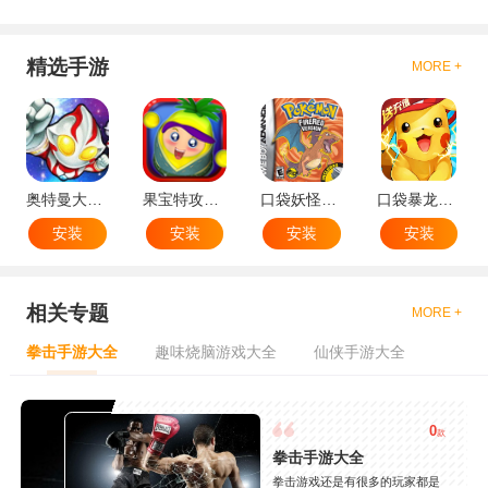
精选手游
MORE +
奥特曼大战小怪兽
果宝特攻机甲英雄
口袋妖怪：火红802 2.1汉化版
口袋暴龙送VIP18手机版
安装
安装
安装
安装
相关专题
MORE +
拳击手游大全
趣味烧脑游戏大全
仙侠手游大全
0
款
拳击手游大全
拳击游戏还是有很多的玩家都是