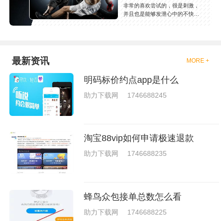
非常的喜欢尝试的，很是刺激，
并且也是能够发泄心中的不快
吧，现在市面上是有很多的类型
的拳击的游戏，这些游戏一般都
是一些格斗的游戏，其实是非常
的有趣，也是相当的刺激的，游
戏中是有一些不同的场景都是能
最新资讯
MORE +
够去进行体验的，我们也是能够
去刺激的进行对战的，小编现在
明码标价约点app是什么
就是收集了一些有意思的拳击游
戏，相信你们一定会喜欢的。
助力下载网
1746688245
淘宝88vip如何申请极速退款
助力下载网
1746688235
蜂鸟众包接单总数怎么看
助力下载网
1746688225