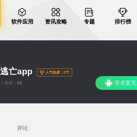
软件应用
资讯攻略
专题
排行榜
逃亡app
人气热度：0℃
安卓暂无
 / 大小：88
评论