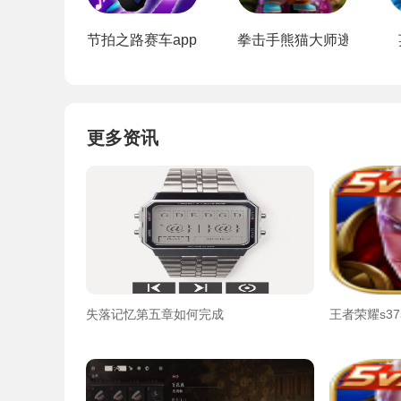
节拍之路赛车app2024
拳击手熊猫大师逃亡app
更多资讯
失落记忆第五章如何完成
王者荣耀s3