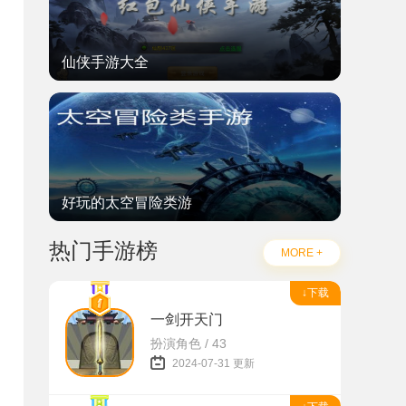
仙侠手游大全
好玩的太空冒险类游
热门手游榜
MORE +
↓下载
一剑开天门
扮演角色 / 43
2024-07-31 更新