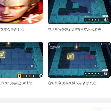
7赛季会更新什么
崩坏星穹铁道2.5曜青棋友怎么通关
道方壶的棋友怎么通关
崩坏星穹铁道壶棋友活动怎么过