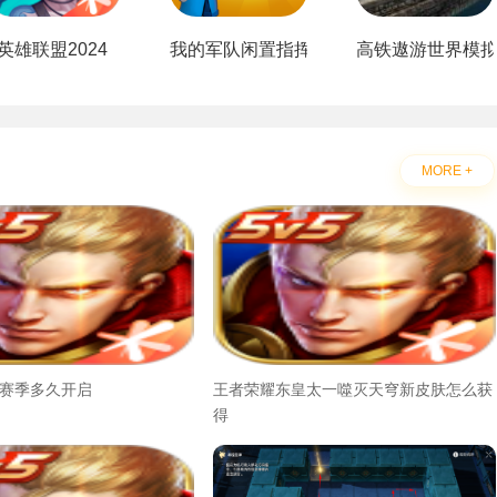
英雄联盟2024
我的军队闲置指挥官app
高铁遨游世界模拟器
MORE +
7赛季多久开启
王者荣耀东皇太一噬灭天穹新皮肤怎么获
得