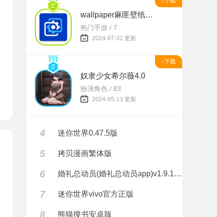
↓下载
wallpaper麻匪壁纸透视
热门手游 / 7
题
2024-07-31 更新
↓下载
奴隶少女希尔薇4.0
扮演角色 / 83
2024-05-13 更新
4
迷你世界0.47.5版
5
拷贝漫画繁体版
6
婚礼总动员(婚礼总动员app)v1.9.1 安卓正式版
7
迷你世界vivo官方正版
8
熊猫搜书安卓版