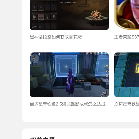
黑神话悟空如何获取百花蕤
王者荣耀S3
崩坏星穹铁道2.5潜龙谍影成就怎么达成
崩坏星穹铁