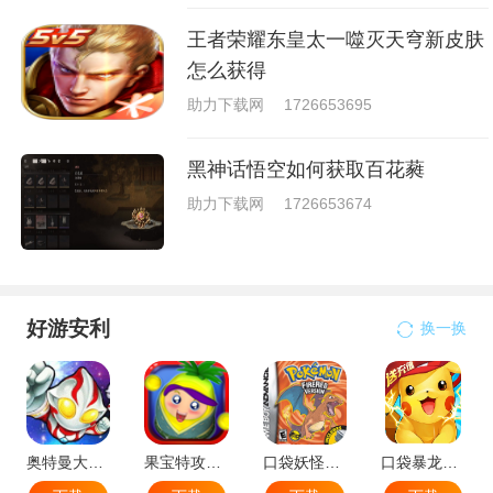
王者荣耀东皇太一噬灭天穹新皮肤
怎么获得
助力下载网
1726653695
黑神话悟空如何获取百花蕤
助力下载网
1726653674
好游安利
换一换
奥特曼大战小怪兽
果宝特攻机甲英雄
口袋妖怪：火红802 2.1汉化版
口袋暴龙送VIP18手机版