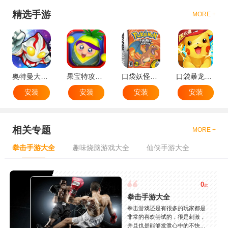
精选手游
MORE +
奥特曼大战小怪兽
果宝特攻机甲英雄
口袋妖怪：火红802 2.1汉化版
口袋暴龙送VIP18手机版
安装
安装
安装
安装
相关专题
MORE +
拳击手游大全
趣味烧脑游戏大全
仙侠手游大全
0
款
拳击手游大全
拳击游戏还是有很多的玩家都是
非常的喜欢尝试的，很是刺激，
并且也是能够发泄心中的不快