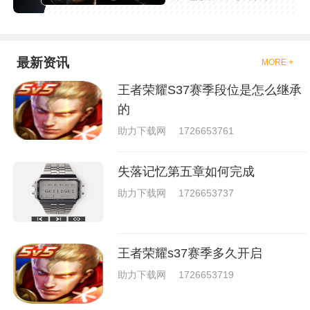
吧，现在市面上是有很多的类型
的拳击的游戏，这些游戏一般都
是一些格斗的游戏，其实是非常
的有趣，也是相当的刺激的，游
戏中是有一些不同的场景都是能
最新资讯
MORE +
够去进行体验的，我们也是能够
去刺激的进行对战的，小编现在
王者荣耀S37赛季段位是怎么继承
就是收集了一些有意思的拳击游
戏，相信你们一定会喜欢的。
的
助力下载网
1726653761
失落记忆第五章如何完成
助力下载网
1726653737
王者荣耀s37赛季多久开启
助力下载网
1726653719