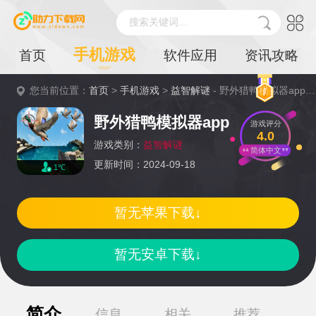
搜索关键词...
手机游戏
首页
软件应用
资讯攻略
您当前位置：
首页
>
手机游戏
>
益智解谜
- 野外猎鸭模拟器app详情
野外猎鸭模拟器app
游戏评分
4.0
游戏类别：
益智解谜
简体中文
更新时间：2024-09-18
1℃
暂无苹果下载↓
暂无安卓下载↓
简介
信息
相关
推荐