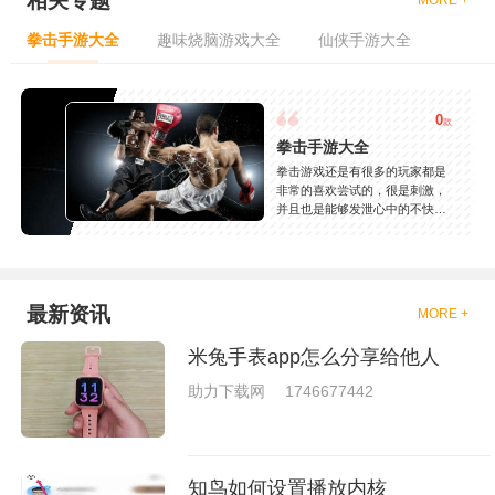
相关专题
MORE +
拳击手游大全
趣味烧脑游戏大全
仙侠手游大全
0
款
拳击手游大全
拳击游戏还是有很多的玩家都是
非常的喜欢尝试的，很是刺激，
并且也是能够发泄心中的不快
吧，现在市面上是有很多的类型
的拳击的游戏，这些游戏一般都
是一些格斗的游戏，其实是非常
的有趣，也是相当的刺激的，游
戏中是有一些不同的场景都是能
最新资讯
MORE +
够去进行体验的，我们也是能够
去刺激的进行对战的，小编现在
米兔手表app怎么分享给他人
就是收集了一些有意思的拳击游
戏，相信你们一定会喜欢的。
助力下载网
1746677442
知鸟如何设置播放内核