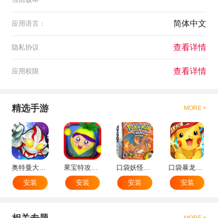
简体中文
应用语言：
查看详情
隐私协议
查看详情
应用权限
精选手游
MORE +
奥特曼大战小怪兽
果宝特攻机甲英雄
口袋妖怪：火红802 2.1汉化版
口袋暴龙送VIP18手机版
安装
安装
安装
安装