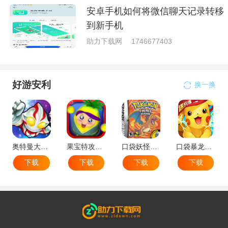
安卓手机如何将微信聊天记录转移
到新手机
助力下载网
1746677403
好游安利
换一换
奥特曼大战小怪兽
果宝特攻机甲英雄
口袋妖怪：火红802 2.1汉化版
口袋暴龙送VIP18手机版
下载
下载
下载
下载