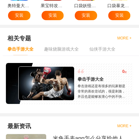
奥特曼大战小怪兽
果宝特攻机甲英雄
口袋妖怪：火红802 2.1汉化版
口袋暴龙送VIP18手机版
安装
安装
安装
安装
相关专题
MORE +
拳击手游大全
趣味烧脑游戏大全
仙侠手游大全
0
款
拳击手游大全
拳击游戏还是有很多的玩家都是
非常的喜欢尝试的，很是刺激，
并且也是能够发泄心中的不快
吧，现在市面上是有很多的类型
的拳击的游戏，这些游戏一般都
是一些格斗的游戏，其实是非常
的有趣，也是相当的刺激的，游
戏中是有一些不同的场景都是能
最新资讯
MORE +
够去进行体验的，我们也是能够
去刺激的进行对战的，小编现在
米兔手表app怎么分享给他人
就是收集了一些有意思的拳击游